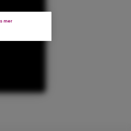
s mer